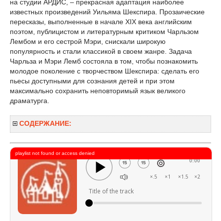
на студии АРДИС, – прекрасная адаптация наиболее
известных произведений Уильяма Шекспира. Прозаические
пересказы, выполненные в начале XIX века английским
поэтом, публицистом и литературным критиком Чарльзом
Лембом и его сестрой Мэри, снискали широкую
популярность и стали классикой в своем жанре. Задача
Чарльза и Мэри Лемб состояла в том, чтобы познакомить
молодое поколение с творчеством Шекспира: сделать его
пьесы доступными для сознания детей и при этом
максимально сохранить неповторимый язык великого
драматурга.
СОДЕРЖАНИЕ:
playlist not found or access denied
0:00
×.5
×1
×1.5
×2
Title of the track