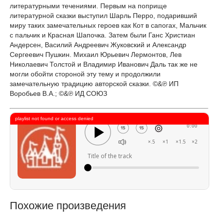
литературными течениями. Первым на поприще
литературной сказки выступил Шарль Перро, подаривший
миру таких замечательных героев как Кот в сапогах, Мальчик
с пальчик и Красная Шапочка. Затем были Ганс Христиан
Андерсен, Василий Андреевич Жуковский и Александр
Сергеевич Пушкин. Михаил Юрьевич Лермонтов, Лев
Николаевич Толстой и Владимир Иванович Даль так же не
могли обойти стороной эту тему и продолжили
замечательную традицию авторской сказки. ©&℗ ИП
Воробьев В.А.; ©&℗ ИД СОЮЗ
playlist not found or access denied
0:00
×.5
×1
×1.5
×2
Title of the track
Похожие произведения