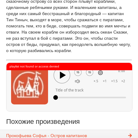
сказочному острову со всех сторон плывут кораблики,
сделанные ребячьими руками. И маленькие капитаны, а
среди них самый бесстрашный и благородный — капитан
Тин Тиныч, выходят в море, чтобы сражаться с пиратами,
помогать тем, кто в беде, совершать подвиги во имя мечты и
отваги. На своем корабле он избороздил весь океан Сказки,
не раз вступал в бой с пиратами. Это он, чтобы спасти
остров от беды, придумал, как преодолеть волшебную черту,
о которую разбивались корабли.
playlist not found or access denied
0:00
×.5
×1
×1.5
×2
Title of the track
Похожие произведения
Прокофьева Софья - Остров капитанов