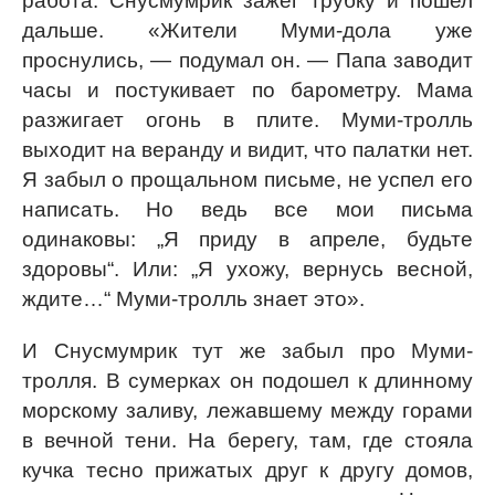
работа. Снусмумрик зажег трубку и пошел
дальше. «Жители Муми-дола уже
проснулись, — подумал он. — Папа заводит
часы и постукивает по барометру. Мама
разжигает огонь в плите. Муми-тролль
выходит на веранду и видит, что палатки нет.
Я забыл о прощальном письме, не успел его
написать. Но ведь все мои письма
одинаковы: „Я приду в апреле, будьте
здоровы“. Или: „Я ухожу, вернусь весной,
ждите…“ Муми-тролль знает это».
И Снусмумрик тут же забыл про Муми-
тролля. В сумерках он подошел к длинному
морскому заливу, лежавшему между горами
в вечной тени. На берегу, там, где стояла
кучка тесно прижатых друг к другу домов,