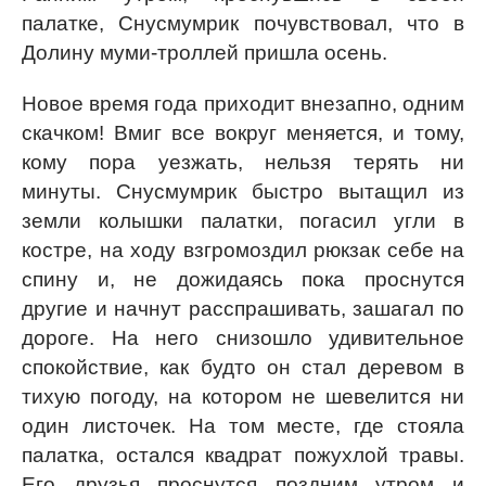
палатке, Снусмумрик почувствовал, что в
Долину муми-троллей пришла осень.
Новое время года приходит внезапно, одним
скачком! Вмиг все вокруг меняется, и тому,
кому пора уезжать, нельзя терять ни
минуты. Снусмумрик быстро вытащил из
земли колышки палатки, погасил угли в
костре, на ходу взгромоздил рюкзак себе на
спину и, не дожидаясь пока проснутся
другие и начнут расспрашивать, зашагал по
дороге. На него снизошло удивительное
спокойствие, как будто он стал деревом в
тихую погоду, на котором не шевелится ни
один листочек. На том месте, где стояла
палатка, остался квадрат пожухлой травы.
Его друзья проснутся поздним утром и