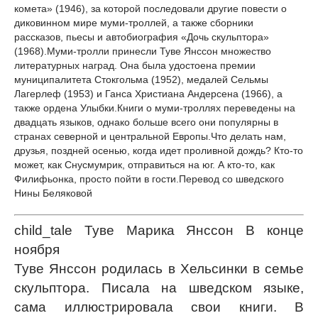
комета» (1946), за которой последовали другие повести о
диковинном мире муми-троллей, а также сборники
рассказов, пьесы и автобиография «Дочь скульптора»
(1968).Муми-тролли принесли Туве Янссон множество
литературных наград. Она была удостоена премии
муниципалитета Стокгольма (1952), медалей Сельмы
Лагерлеф (1953) и Ганса Христиана Андерсена (1966), а
также ордена Улыбки.Книги о муми-троллях переведены на
двадцать языков, однако больше всего они популярны в
странах северной и центральной Европы.Что делать нам,
друзья, поздней осенью, когда идет проливной дождь? Кто-то
может, как Снусмумрик, отправиться на юг. А кто-то, как
Филифьонка, просто пойти в гости.Перевод со шведского
Нины Беляковой
child_tale Туве Марика Янссон В конце
ноября
Туве Янссон родилась в Хельсинки в семье
скульптора. Писала на шведском языке,
сама иллюстрировала свои книги. В