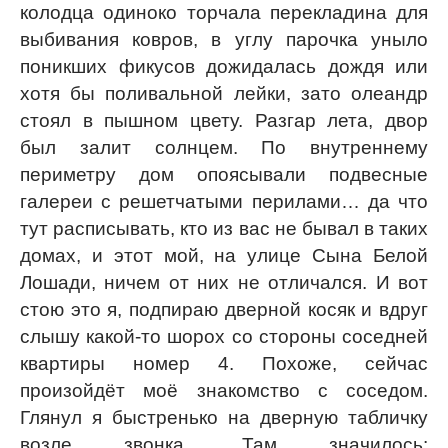
колодца одиноко торчала перекладина для
выбивания ковров, в углу парочка уныло
поникших фикусов дожидалась дождя или
хотя бы поливальной лейки, зато олеандр
стоял в пышном цвету. Разгар лета, двор
был залит солнцем. По внутреннему
периметру дом опоясывали подвесные
галереи с решетчатыми перилами… да что
тут расписывать, кто из вас не бывал в таких
домах, и этот мой, на улице Сына Белой
Лошади, ничем от них не отличался. И вот
стою это я, подпираю дверной косяк и вдруг
слышу какой-то шорох со стороны соседней
квартиры номер 4. Похоже, сейчас
произойдёт моё знакомство с соседом.
Глянул я быстренько на дверную табличку
возле звонка. Там значилось: