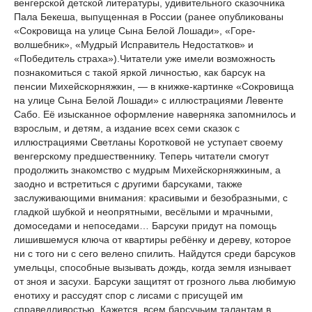
венгерской детской литературы, удивительного сказочника
Пала Бекеша, выпущенная в России (ранее опубликованы
«Сокровища на улице Сына Белой Лошади», «Горе-
волшебник», «Мудрый Исправитель Недостатков» и
«Победитель страха»).Читатели уже имели возможность
познакомиться с такой яркой личностью, как барсук на
пенсии Михейскорняжкин, — в книжке-картинке «Сокровища
на улице Сына Белой Лошади» с иллюстрациями Левенте
Сабо. Её изысканное оформление наверняка запомнилось и
взрослым, и детям, а издание всех семи сказок с
иллюстрациями Светланы Коротковой не уступает своему
венгерскому предшественнику. Теперь читатели смогут
продолжить знакомство с мудрым Михейскорняжкиным, а
заодно и встретиться с другими барсуками, также
заслуживающими внимания: красивыми и безобразными, с
гладкой шубкой и неопрятными, весёлыми и мрачными,
домоседами и непоседами… Барсуки придут на помощь
лишившемуся ключа от квартиры ребёнку и дереву, которое
ни с того ни с сего велено спилить. Найдутся среди барсуков
умельцы, способные вызывать дождь, когда земля изнывает
от зноя и засухи. Барсуки защитят от грозного льва любимую
енотиху и рассудят спор с лисами с присущей им
справедливостью. Кажется, всем барсучьим талантам в