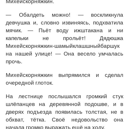
Михейскорняжкин.
— Обалдеть можно! — воскликнула
девчушка и, словно извиняясь, подхватила
мячик. — Пьёт воду ижштакана и ни
капельки не прольёт! Дядюшка
Михейскорняжкин-шамыйклашшныйбаршук
на нашей улице! — Она весело умчалась
прочь.
Михейскорняжкин выпрямился и сделал
очередной глоток.
На лестнице послышался громкий стук
шлёпанцев на деревянной подошве, и в
дверях подъезда появилась толстая, не в
обхват, тётка. Своё недовольство она
начала громко выражать ещё на ходу.