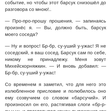
событие, но чтобы этот барсук снизошёл до
разговора со мною!..
— Про-про-прошу прошения, — запинаясь
произнёс я. — Вы, должно быть, барсук
моего соседа?
— Ну и вопрос! Бр-бр, су-уший у-ужас! Я не
соседский, я ваш сосед. Барсук сам по себе,
никому не принадлежу. Меня зовут
Михейскорняжкин. — И вновь добавил: —
Бр-бр, су-уший у-ужас!
Со временем я заметил, что для него это
излюбленное присловие и полюбилось оно
ему созвучием со словом «барсучий». И
произносил он его, растягивая слоги «бр-р-