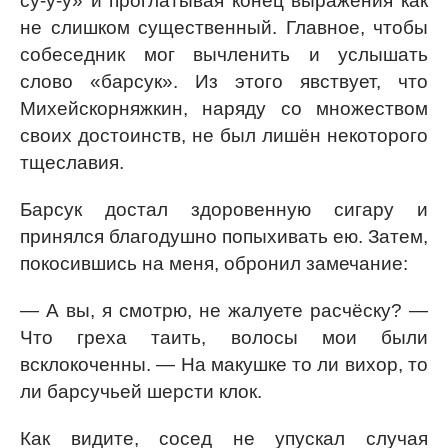
су-у-у» и проглатывая конец выражения как
не слишком существенный. Главное, чтобы
собеседник мог вычленить и услышать
слово «барсук». Из этого явствует, что
Михейскорняжкин, наряду со множеством
своих достоинств, не был лишён некоторого
тщеславия.
Барсук достал здоровенную сигару и
принялся благодушно попыхивать ею. Затем,
покосившись на меня, обронил замечание:
— А вы, я смотрю, не жалуете расчёску? —
Что греха таить, волосы мои были
всклокоченны. — На макушке то ли вихор, то
ли барсучьей шерсти клок.
Как видите, сосед не упускал случая