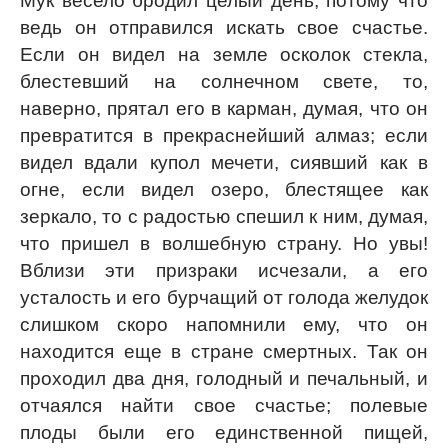
Мук весело бродил целый день, потому что
ведь он отправился искать свое счастье.
Если он видел на земле осколок стекла,
блестевший на солнечном свете, то,
наверно, прятал его в карман, думая, что он
превратится в прекраснейший алмаз; если
видел вдали купол мечети, сиявший как в
огне, если видел озеро, блестящее как
зеркало, то с радостью спешил к ним, думая,
что пришел в волшебную страну. Но увы!
Вблизи эти призраки исчезали, а его
усталость и его бурчащий от голода желудок
слишком скоро напомнили ему, что он
находится еще в стране смертных. Так он
проходил два дня, голодный и печальный, и
отчаялся найти свое счастье; полевые
плоды были его единственной пищей,