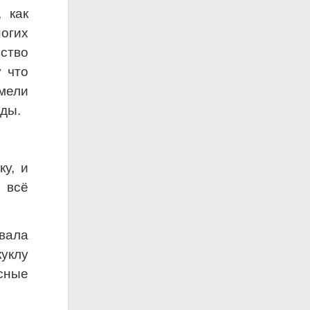
 как
огих
ство
 что
имели
ды.
у, и
о всё
вала
куклу
сные