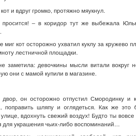
кот и вдруг громко, протяжно мяукнул.
 просится! – в коридор тут же выбежала Юльк
…
е миг кот осторожно ухватил куклу за кружево п
емноту лестничной площадки.
не заметила: девочкины мысли витали вокруг н
ую они с мамой купили в магазине.
о двор, он осторожно отпустил Смородинку и к
и, поправить шляпу и оглядеться. Как же это 
улице, вдохнуть свежий воздух! Будто ты вовсе
ая для украшения чьих-либо воспоминаний…