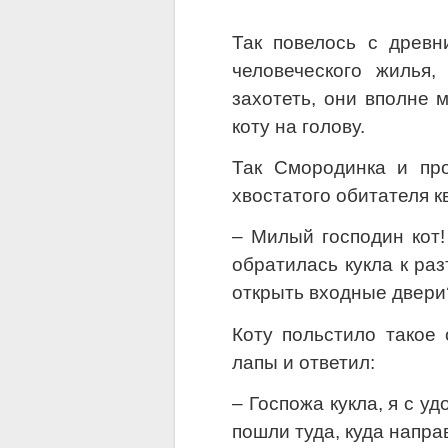
Так повелось с древн
человеческого жилья
захотеть, они вполне 
коту на голову.
Так Смородинка и пр
хвостатого обитателя к
– Милый господин кот!
обратилась кукла к ра
открыть входные двер
Коту польстило такое
лапы и ответил:
– Госпожа кукла, я с у
пошли туда, куда напра