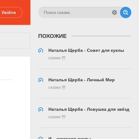
Увійти
ПОХОЖИЕ
Наталья Щерба - Совет для куклы
сказки 🦉
Наталья Щерба - Личный Мир
сказки 🦉
Наталья Щерба - Ловушка для звёзд
сказки 🦉
И... оживают куклы