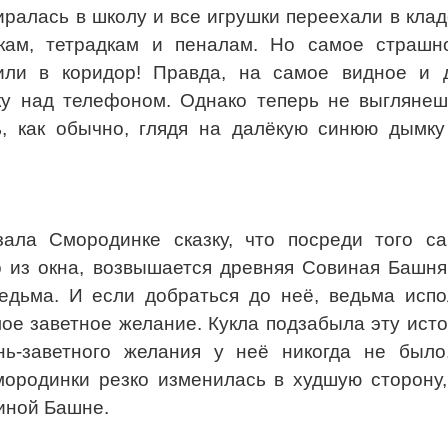
ралась в школу и все игрушки переехали в клад
икам, тетрадкам и пеналам. Но самое страшн
или в коридор! Правда, на самое видное и 
ку над телефоном. Однако теперь не выглянеш
, как обычно, глядя на далёкую синюю дымку
ала Смородинке сказку, что посреди того са
о из окна, возвышается древняя Совиная Башня
ведьма. И если добраться до неё, ведьма испо
ое заветное желание. Кукла подзабыла эту ист
ень-заветного желания у неё никогда не было
мородинки резко изменилась в худшую сторону,
иной Башне.