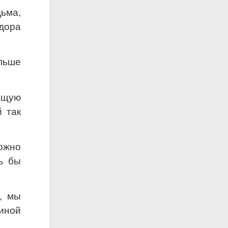
ьма,
идора
альше
оящую
й так
можно
ь бы
, мы
виной