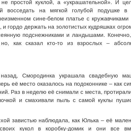
не простой куклой, а «украшательной». И це
й восседать на мягкой голубой подушке в 
неизменном сине-белом платье с кружавчиками 
 и гордо держать на золотистых кудряшках огр
сеянную подснежниками и ландышами. Конечно,
 но, как сказал кто-то из взрослых – абсол
т назад, Смородинка украшала свадебную ма
ерь её место оказалось на подоконнике – как с
ий. Раз в неделю её снимали с места, протирал
почкой и смахивали пыль с самой куклы пуши
хой завистью наблюдала, как Юлька – её мален
 своих кукол в коробку-домик и они все вм