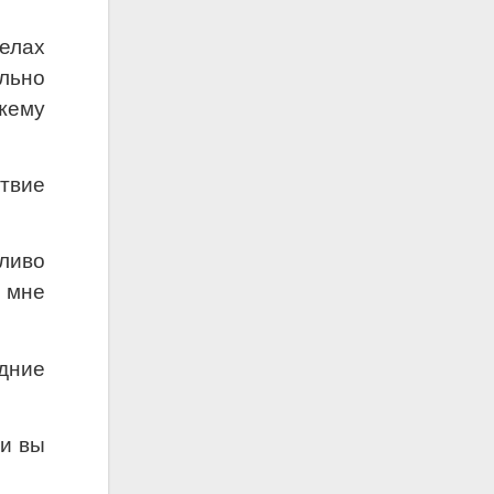
елах
льно
ыжему
твие
жливо
 мне
дние
 и вы