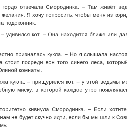
 гордо отвечала Смородинка. – Там живёт вед
желания. Я хочу попросить, чтобы меня из кор
а подоконник.
 – удивился кот. – Она находится ближе или д
честно призналась кукла. – Но я слышала наст
а стоит посреди вон того синего леса, которы
Юлиной комнаты.
ожа кукла, – прищурился кот, – у этой ведьмы 
ебную миску, в которой каждое утро появлялас
вторитетно кивнула Смородинка. – Если хотите
нам не будет скучно идти, если бы мы шли к Со
му.