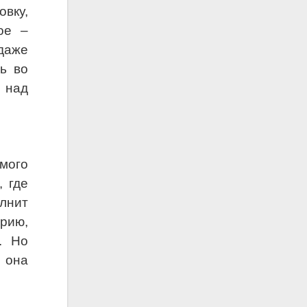
овку,
ое –
даже
ь во
 над
мого
, где
лнит
орию,
. Но
 она