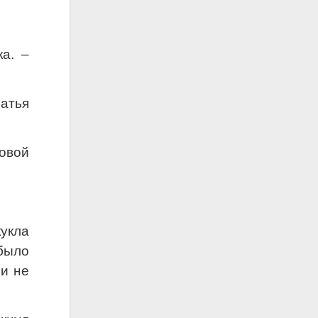
а. –
латья
овой
укла
было
 и не