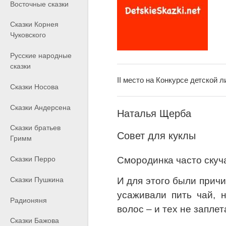
Восточные сказки
Сказки Корнея
Чуковского
Русские народные
сказки
II место на Конкурсе детской
Сказки Носова
Сказки Андерсена
Наталья Щерба
Сказки братьев
Совет для куклы
Гримм
Смородинка часто скуч
Сказки Перро
Сказки Пушкина
И для этого были причи
усаживали пить чай, 
Радионяня
волос – и тех не заплет
Сказки Бажова