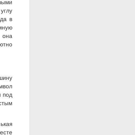
лыми
углу
да в
омную
 она
ютно
шину
имвол
и под
стым
ькая
есте