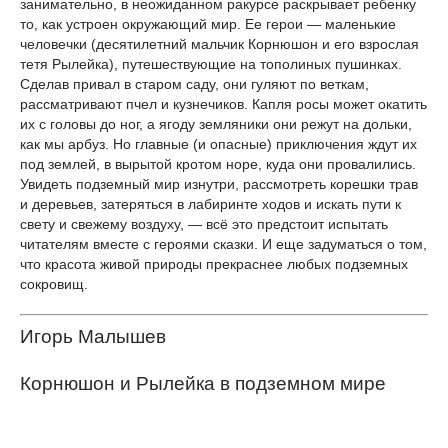
занимательно, в неожиданном ракурсе раскрывает ребенку
то, как устроен окружающий мир. Ее герои — маленькие
человечки (десятилетний мальчик Корнюшон и его взрослая
тетя Рылейка), путешествующие на тополиных пушинках.
Сделав привал в старом саду, они гуляют по веткам,
рассматривают пчел и кузнечиков. Капля росы может окатить
их с головы до ног, а ягоду земляники они режут на дольки,
как мы арбуз. Но главные (и опасные) приключения ждут их
под землей, в вырытой кротом норе, куда они провалились.
Увидеть подземный мир изнутри, рассмотреть корешки трав
и деревьев, затеряться в лабиринте ходов и искать пути к
свету и свежему воздуху, — всё это предстоит испытать
читателям вместе с героями сказки. И еще задуматься о том,
что красота живой природы прекраснее любых подземных
сокровищ.
Игорь Малышев
Корнюшон и Рылейка в подземном мире