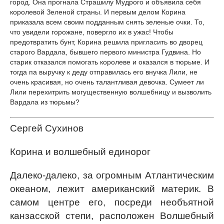
город. Она прогнала Страшилу Мудрого и объявила себя
королевой Зеленой страны. И первым делом Корина
приказала всем своим подданным снять зеленые очки. То,
что увидели горожане, повергло их в ужас! Чтобы
предотвратить бунт, Корина решила пригласить во дворец
старого Вардала, бывшего первого министра Гудвина. Но
старик отказался помогать королеве и оказался в тюрьме. И
тогда па выручку к деду отправилась его внучка Лили, не
очень красивая, но очень талантливая девочка. Сумеет ли
Лили перехитрить могущественную волшебницу и вызволить
Вардала из тюрьмы?
Сергей Сухинов
Корина и волшебный единорог
Далеко-далеко, за огромным Атлантическим
океаном, лежит американский материк. В
самом центре его, посреди необъятной
канзасской степи, расположен Волшебный