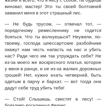
жизни и всего, что я несу с собой, ты будешь
виноват, мастер! Это ты своей болтовней
заманил меня в этот страшный лес.
— Не будь трусом, — отвечал тот, —
порядочному ремесленнику не годится
бояться. Что ты волнуешься? Неужели, по-
твоему, господа шпессартские разбойники
окажут нам честь напасть на нас и убить
нас? Ради чего им так утруждать себя? Не
из-за моего же воскресного платья, которое
у меня в ранце, и не из-за жалких дорожных
грошей! Нет, нужно ехать четверней, быть
одетым в парчу и бархат, — вот тогда они
дадут себе труд убить тебя!
— Стой! Слышишь, свистят в лесу! —
боязливо воскликнул Феликс.