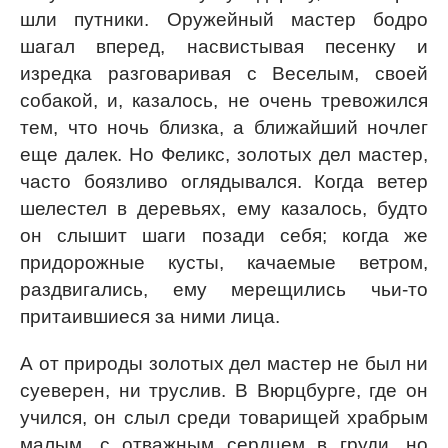
шли путники. Оружейный мастер бодро
шагал вперед, насвистывая песенку и
изредка разговаривая с Веселым, своей
собакой, и, казалось, не очень тревожился
тем, что ночь близка, а ближайший ночлег
еще далек. Но Феликс, золотых дел мастер,
часто боязливо оглядывался. Когда ветер
шелестел в деревьях, ему казалось, будто
он слышит шаги позади себя; когда же
придорожные кусты, качаемые ветром,
раздвигались, ему мерещились чьи-то
притаившиеся за ними лица.
А от природы золотых дел мастер не был ни
суеверен, ни труслив. В Вюрцбурге, где он
учился, он слыл среди товарищей храбрым
малым, с отважным сердцем в груди, но