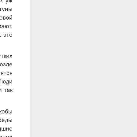
 А уж
гуны
овой
вают,
 это
тких
возле
ятся
Люди
и так
якобы
беды
дшие