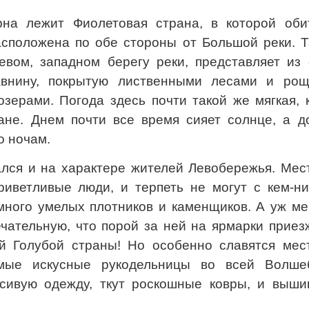
рна лежит Фиолетовая страна, в которой оби
асположена по обе стороны от Большой реки. Т
евом, западном берегу реки, представляет из 
внину, покрытую лиственными лесами и рощ
зерами. Погода здесь почти такой же мягкая, 
ане. Днем почти все время сияет солнце, а д
о ночам.
ался и на характере жителей Левобережья. Мес
иветливые люди, и терпеть не могут с кем-ни
много умелых плотников и каменщиков. А уж ме
чательную, что порой за ней на ярмарки приез
й Голубой страны! Но особенно славятся мес
мые искусные рукодельницы во всей Волше
сивую одежду, ткут роскошные ковры, и выши