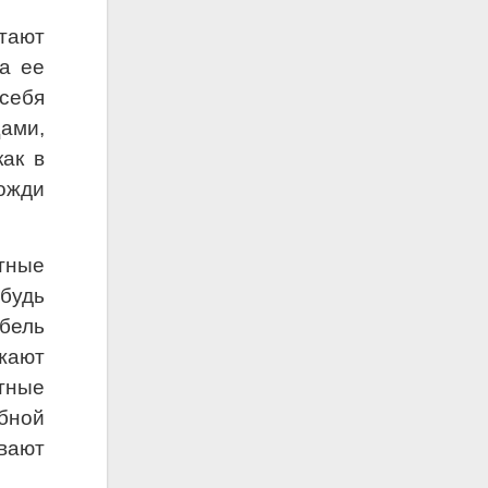
тают
а ее
себя
ами,
как в
ожди
тные
будь
бель
жают
тные
бной
вают