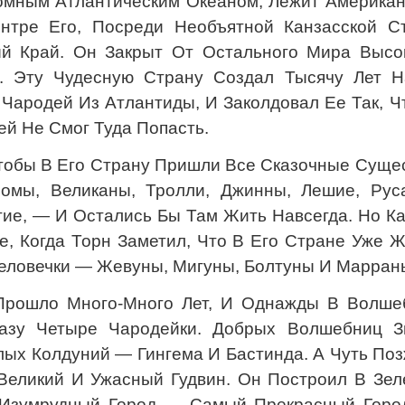
ромным Атлантическим Океаном, Лежит Американ
нтре Его, Посреди Необъятной Канзасской Ст
й Край. Он Закрыт От Остального Мира Высо
и. Эту Чудесную Страну Создал Тысячу Лет Н
 Чародей Из Атлантиды, И Заколдовал Ее Так, 
й Не Смог Туда Попасть.
тобы В Его Страну Пришли Все Сказочные Сущес
омы, Великаны, Тролли, Джинны, Лешие, Руса
ие, — И Остались Бы Там Жить Навсегда. Но Ка
, Когда Торн Заметил, Что В Его Стране Уже Ж
еловечки — Жевуны, Мигуны, Болтуны И Марран
Прошло Много-Много Лет, И Однажды В Волше
азу Четыре Чародейки. Добрых Волшебниц З
лых Колдуний — Гингема И Бастинда. А Чуть По
Великий И Ужасный Гудвин. Он Построил В Зел
 Изумрудный Город — Самый Прекрасный Горо