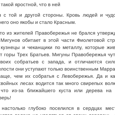
такой яростной, что в ней
в с той и другой стороны. Кровь людей и чуд
 чего оно якобы и стало Красным.
икто из жителей Правобережья не брался утверж
 Мигунов обитает в этой части Фиолетовой стр
 кузнецы и чеканщики по металлу, которые жив
т горы Трех Братьев. Мигуны Правобережья чут
воих собратьев с запада, и отличаются сил
елости они уступают только воинственным Марр
аще, чем их собратья с Левобережья. Да и ка
 хвойных лесах водится так много свирепых вол
 что из-за ближайшего куста или дерева на 
верь!
 настолько глубоко поселился в сердцах мес