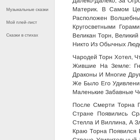
Далеко-Далеко, За Ог
Материк. В Самом Це
Музыкальные сказки
Расположен Волшебны
Мой плей-лист
Кругосветными Горам
Великан Торн, Великий
Сказки в стихах
Никто Из Обычных Люде
Чародей Торн Хотел, Ч
Жившие На Земле: Гн
Драконы И Многие Друг
Же Было Его Удивление
Маленькие Забавные Ч
После Смерти Торна 
Стране Появились Ср
Стелла И Виллина, А З
Краю Торна Появился 
Стране Удивительный