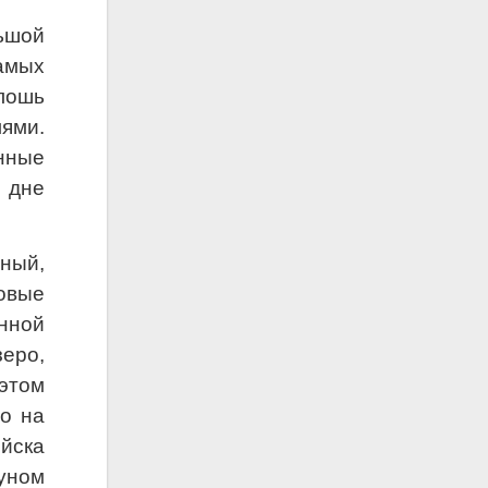
ьшой
амых
лошь
ями.
нные
а дне
ный,
зовые
нной
еро,
 этом
но на
йска
уном