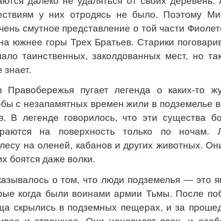
аются далеко не удаляться от своих деревень.
ествиям у них отродясь не было. Поэтому Ми
ень смутное представление о той части Фиолет
на южнее горы Трех Братьев. Старики поговари
ало таинственных, заколдованных мест, но так
е знает.
 Правобережья пугает легенда о каких-то жу
обы с незапамятных времен жили в подземелье 
в. В легенде говорилось, что эти существа бо
раются на поверхность только по ночам. 
лесу на оленей, кабанов и других животных. Он
их боятся даже волки.
казывалось о том, что люди подземелья — это 
орые когда были воинами армии Тьмы. После по
ища скрылись в подземных пещерах, и за проше