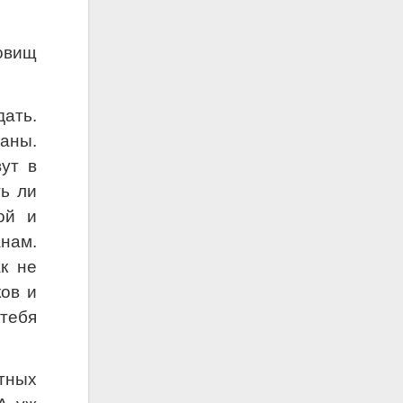
овищ
дать.
аны.
ут в
ь ли
ой и
анам.
к не
ков и
тебя
тных