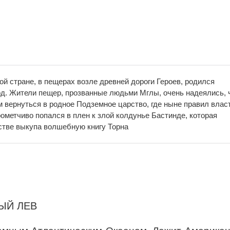
й стране, в пещерах возле древней дороги Героев, родился
д. Жители пещер, прозванные людьми Мглы, очень надеялись, 
 вернуться в родное Подземное царство, где ныне правил влас
ометчиво попался в плен к злой колдунье Бастинде, которая
стве выкупа волшебную книгу Торна
ЫЙ ЛЕВ