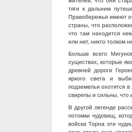
жителей, что они стар
тяги к дальним путеш
Правобережья имеют оч
страны, что расположе
что там находится нем
или нет, никто толком н
Больше всего Мигунов
существах, которые як
древней дороги Герое
яркого света и выби
подземелья охотятся в 
свирепы и сильны, что 
В другой легенде расс
потомки чудовищ, кот
войска Торна эти чуд