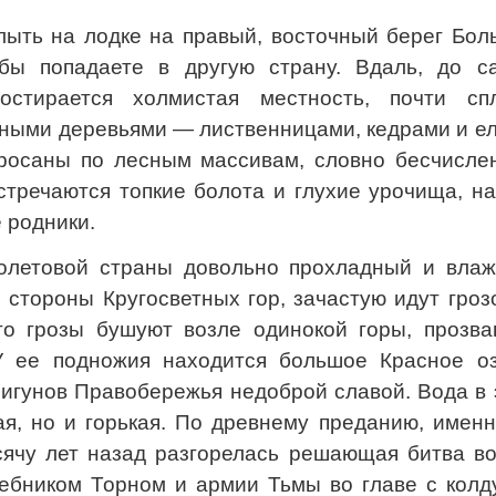
лыть на лодке на правый, восточный берег Бол
 бы попадаете в другую страну. Вдаль, до с
ростирается холмистая местность, почти сп
ными деревьями — лиственницами, кедрами и ел
росаны по лесным массивам, словно бесчисле
стречаются топкие болота и глухие урочища, н
 родники.
олетовой страны довольно прохладный и влаж
о стороны Кругосветных гор, зачастую идут гро
то грозы бушуют возле одинокой горы, прозва
У ее подножия находится большое Красное оз
Мигунов Правобережья недоброй славой. Вода в
ая, но и горькая. По древнему преданию, имен
сячу лет назад разгорелась решающая битва во
шебником Торном и армии Тьмы во главе с колд