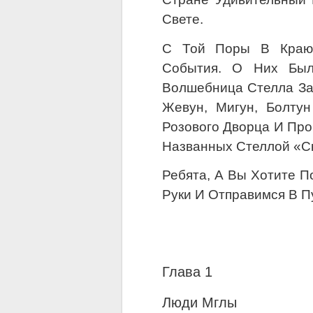
Свете.
С Той Поры В Краю 
События. О Них Был
Волшебница Стелла За
Жевун, Мигун, Болту
Розового Дворца И Про
Названных Стеллой «Ск
Ребята, А Вы Хотите П
Руки И Отправимся В П
Глава 1
Люди Мглы