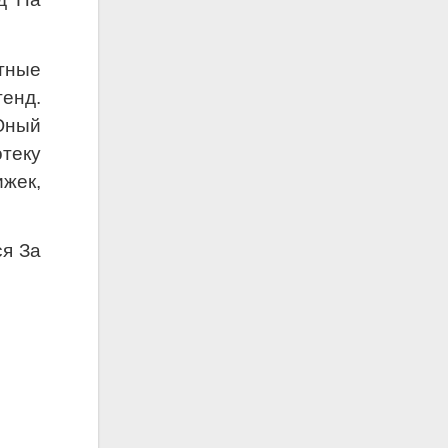
тные
енд.
Юный
теку
ижек,
я За
!