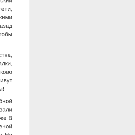
ский
епи,
кими
азад
Чтобы
тва,
лки,
ково
ивут
ы!
бной
вали
зже В
еной
д На