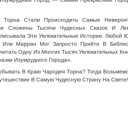
Торна Стали Происходить Самые Невероя
и Сложены Тысячи Чудесных Сказок И Лег
писывала Эти Увлекательные Истории. Любой 
н Или Марран Мог Запросто Прийти В Библио
читать Одну Из Многих Тысяч Увлекательных Кн
азки Изумрудного Города».
обывать В Краю Чародея Торна? Тогда Возьмемс
утешествие В Самую Чудесную Страну На Свете