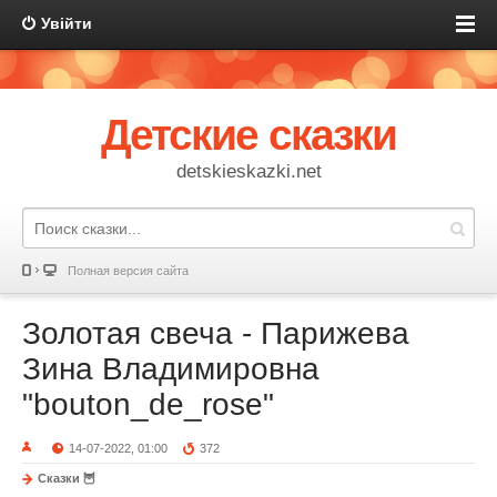
Увійти
Детские сказки
detskieskazki.net
Полная версия сайта
Золотая свеча - Парижева
Зина Владимировна
"bouton_de_rose"
14-07-2022, 01:00
372
Сказки 🦉