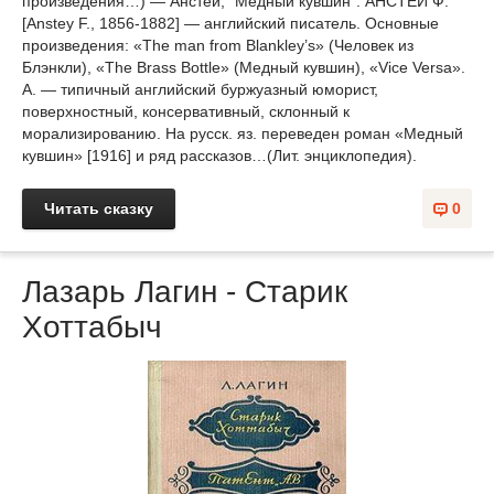
произведения…) — Анстей, "Медный кувшин". АНСТЕЙ Ф.
[Anstey F., 1856-1882] — английский писатель. Основные
произведения: «The man from Blankley’s» (Человек из
Блэнкли), «The Brass Bottle» (Медный кувшин), «Vice Versa».
А. — типичный английский буржуазный юморист,
поверхностный, консервативный, склонный к
морализированию. На русск. яз. переведен роман «Медный
кувшин» [1916] и ряд рассказов…(Лит. энциклопедия).
Читать сказку
0
Лазарь Лагин - Старик
Хоттабыч