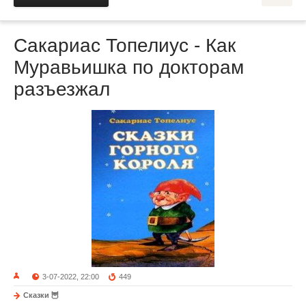
Сакариас Топелиус - Как
Муравьишка по докторам
разъезжал
3-07-2022, 22:00
449
Сказки 🦉