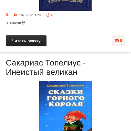
7-07-2022, 11:00
452
Сказки 🦉
Читать сказку
0
Сакариас Топелиус -
Инеистый великан