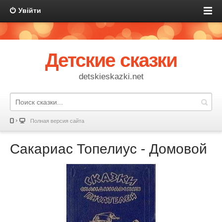
Увійти
Детские сказки
detskieskazki.net
Полная версия сайта
Сакариас Топелиус - Домовой