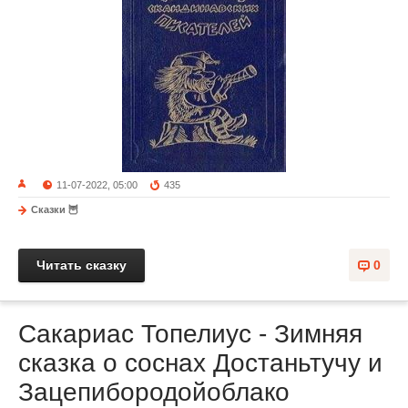
11-07-2022, 05:00
435
Сказки 🦉
Читать сказку
0
Сакариас Топелиус - Зимняя
сказка о соснах Достаньтучу и
Зацепибородойоблако