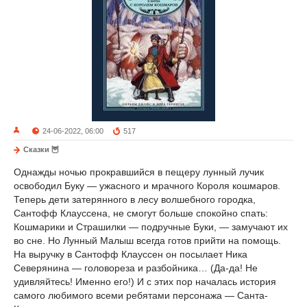
24-06-2022, 06:00
517
Сказки 🦉
Однажды ночью прокравшийся в пещеру лунный лучик
освободил Буку — ужасного и мрачного Короля кошмаров.
Теперь дети затерянного в лесу волшебного городка,
Сантофф Клауссена, не смогут больше спокойно спать:
Кошмарики и Страшилки — подручные Буки, — замучают их
во сне. Но Лунный Малыш всегда готов прийти на помощь.
На выручку в Сантофф Клауссен он посылает Ника
Северянина — головореза и разбойника… (Да-да! Не
удивляйтесь! Именно его!) И с этих пор началась история
самого любимого всеми ребятами персонажа — Санта-