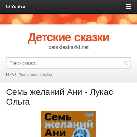
Увійти
Детские сказки
detskieskazki.net
Полная версия сайта
Семь желаний Ани - Лукас
Ольга