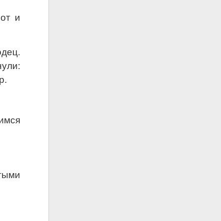
от и
дец.
нули:
р.
вимся
тыми