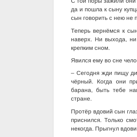
С той поры зажили они
да и пошла к сыну купц
сын говорить с нею не п
Теперь вернёмся к сын
наверх. Ни выхода, ни
крепким сном.
Явился ему во сне чело
– Сегодня жди пищу ди
чёрный. Когда они пр
барана, быть тебе на
стране.
Протёр вдовий сын глаз
приснился. Только смо
некогда. Прыгнул вдови