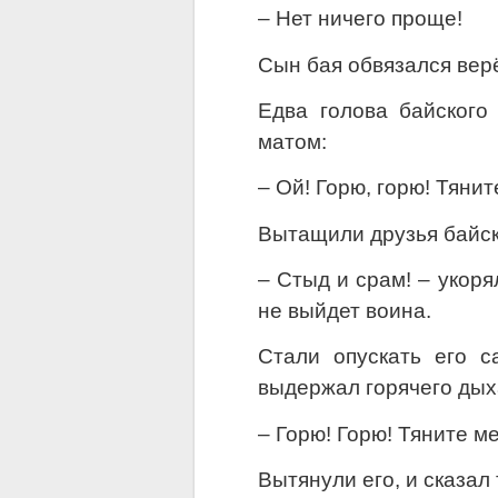
– Нет ничего проще!
Сын бая обвязался верёв
Едва голова байского
матом:
– Ой! Горю, горю! Тянит
Вытащили друзья байск
– Стыд и срам! – укоря
не выйдет воина.
Стали опускать его с
выдержал горячего дых
– Горю! Горю! Тяните м
Вытянули его, и сказал 