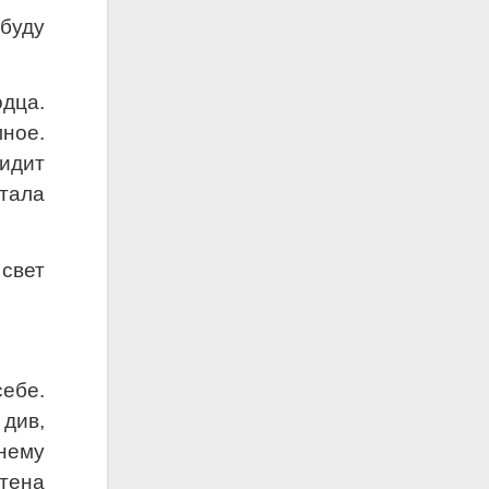
 буду
дца.
мное.
идит
тала
 свет
ебе.
див,
 нему
тена