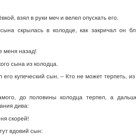
кой, взял в руки меч и велел опускать его.
 сына скрылась в колодце, как закричал он бл
е меня назад!
ого сына из колодца.
л его купеческий сын. – Кто не может терпеть, из
амого, до половины колодца терпел, а дальш
ания дива:
еня скорей!
тут вдовий сын: