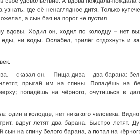
 в своё удовольствие. А вдова пождала-пождала
а узнать, где её ненаглядное дитя. Только купеч
ожелал, а сын бая на порог не пустил.
у вдовы. Ходил он, ходил по колодцу – нет вы
 еды, ни воды. Ослабел, прилёг отдохнуть и з
век.
ва, – сказал он. – Пища дива – два барана: бе
илетят, прыгай им на спины. Попадёшь на бе
верху; попадёшь на чёрного, очутишься в дал
а: один в колодце, нет никакого человека. Видно
трит, вдруг летят два барана. Быстро летят. Д
й сын на спину белого барана, а попал на чёрног