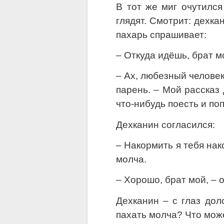
В тот же миг очутился
глядят. Смотрит: дехка
пахарь спрашивает:
– Откуда идёшь, брат м
– Ах, любезный человек,
парень. – Мой рассказ 
что-нибудь поесть и поп
Дехканин согласился:
– Накормить я тебя нак
молча.
– Хорошо, брат мой, – 
Дехканин – с глаз дол
пахать молча? Что може