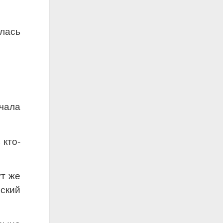
илась
ачала
 кто-
ут же
еский