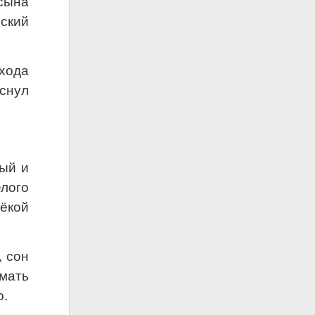
 сына
еский
хода
аснул
лый и
лого
ёкой
, сон
умать
о.