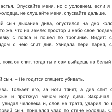
астья. Опускайте меня, но с условием, если я
 колодца, не слушайте меня, спускайте дальше.
ий сын дыхание дива, опустился на дно коло
то же, что на земле: простор и небо своё подзе
ёвку с пояса и пошёл по тропинке. Видит: с
ядом с нею спит див. Увидала пери парня, с
а, пока он спит, тогда ты и сам выйдешь на белый
ий сын. – Не годится спящего убивать.
ва. Толкает его, за ноги тянет, а див спит с
сын и проткнул мечом ногу дива. Закричал 
, увидал человека и, слов не тратя, ударил по
довий сын, пришёлся удар по стене колодца. С