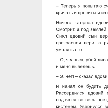
– Теперь я попытаю сч
кричать и проситься из
Ничего, стерпел вдов
Смотрит, а под землёй 
Снял вдовий сын вер
прекрасная пери, а р
умолять его:
– О, человек, убей див
и меня выведешь.
– Э, нет! – сказал вдов
И начал он будить ди
Рассердился вдовий 
поднялся во весь рост
кистенём. Увернулся в