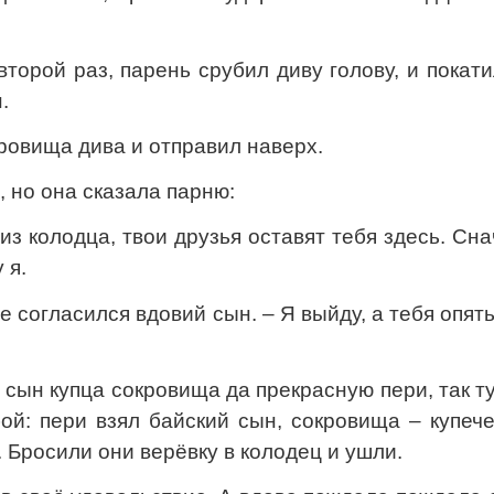
торой раз, парень срубил диву голову, и покат
.
ровища дива и отправил наверх.
 но она сказала парню:
из колодца, твои друзья оставят тебя здесь. Сн
 я.
 не согласился вдовий сын. – Я выйду, а тебя опять
 сын купца сокровища да прекрасную пери, так т
ой: пери взял байский сын, сокровища – купеч
. Бросили они верёвку в колодец и ушли.