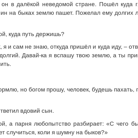
 он в далёкой неведомой стране. Пошёл куда г
нин на быках землю пашет. Пожелал ему долгих л
ой, куда путь держишь?
 я и сам не знаю, откуда пришёл и куда иду, – от
долгий. Давай-ка я вспашу твою землю, а ты пр
ить.
ормлю, но богом прошу, человек, будешь пахать,
ответил вдовий сын.
ой, а парня любопытство разбирает: «С чего б
т случиться, коли я шумну на быков?»