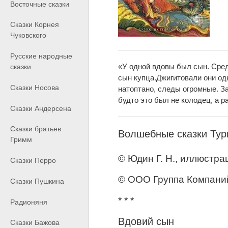
Восточные сказки
Сказки Корнея
Чуковского
Русские народные
«У одной вдовы был сын. Сред
сказки
сын купца.Джигитовали они од
Сказки Носова
натоптано, следы огромные. За
будто это был не колодец, а
Сказки Андерсена
Сказки братьев
Волшебные сказки Тур
Гримм
© Юдин Г. Н., иллюстра
Сказки Перро
© ООО Группа Компани
Сказки Пушкина
* * *
Радионяня
Вдовий сын
Сказки Бажова