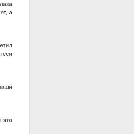
лаза
ет, а
ветил
инеси
 паши
ы это