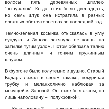
волосы пять деревянных шпилек-
"выручалок". Когда-то их было двенадцать,
но семь штук она истратила в разных
сложных обстоятельствах за последний год.
Темно-зеленая косынка отыскалась в углу
сундука, и Заноза затянула ее концы на
затылке тугим узлом. Потом обвязала талию
очень длинным и тонким пружинным
шнуром.
В фургоне было полутемно и душно. Старый
Бодарь лежал в своем гамаке, покуривая
трубку и меланхолично наблюдая за
мечущейся Занозой. Он тоже был аксом, но
лишь наполовину – "полукровкой".
– Куда идешь? – наконец удосужился