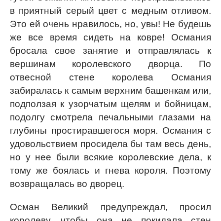
в приятный серый цвет с медным отливом.
Это ей очень нравилось, но, увы! Не будешь
же все время сидеть на ковре! Османия
бросала свое занятие и отправлялась к
вершинам королевского дворца. По
отвесной стене королева Османия
забиралась к самым верхним башенкам или,
подползая к узорчатым щелям и бойницам,
подолгу смотрела печальными глазами на
глубины простиравшегося моря. Османия с
удовольствием просидела бы там весь день,
но у нее были всякие королевские дела, к
тому же боялась и гнева короля. Поэтому
возвращалась во дворец.
Осман Великий предупреждал, просил
королеву, чтобы она не покидала стен