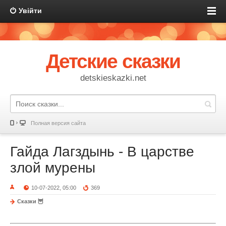
Увійти
Детские сказки
detskieskazki.net
Полная версия сайта
Гайда Лагздынь - В царстве
злой мурены
10-07-2022, 05:00
369
Сказки 🦉