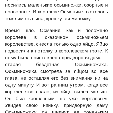
носились маленькие осьминожки, озорные и
проворные. И королеве Османии захотелось
тоже иметь сына, крошку-осьминожку.
Время шло. Османия, как и положено
королеве в сказочном осьминожьем
королевстве, снесла только одно яйцо. Яйцо
подвесили к потолку в королевском гроте. К
нему была приставлена придворная дама —
старая бездетная Осьминожиха.
Осьминожиха смотрела за яйцом во все
глаза, не оставляя его без внимания ни на
одну минуту. И вот ранним утром, когда все
королевство спало, из яйца вылез малыш.
Он был крошечным, но уже вертлявым.
Увидев свою няньку, придворную даму
Осьминожиху, он щипнул ее тоненьким