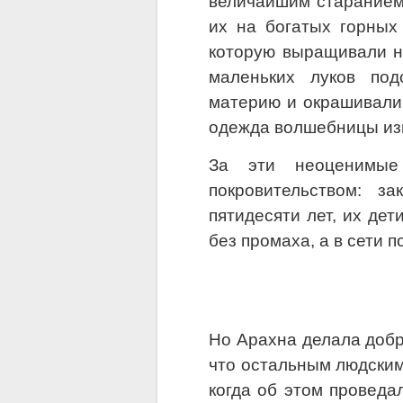
величайшим старанием
их на богатых горных
которую выращивали н
маленьких луков под
материю и окрашивали 
одежда волшебницы из
За эти неоценимые
покровительством: з
пятидесяти лет, их дет
без промаха, а в сети 
Но Арахна делала добр
что остальным людским
когда об этом проведа