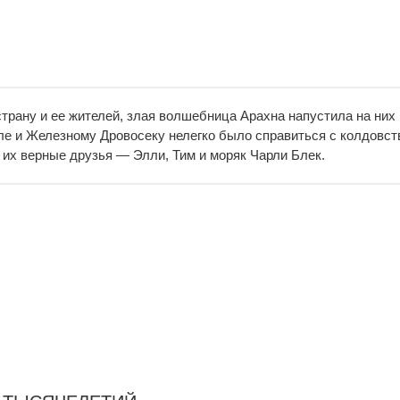
рану и ее жителей, злая волшебница Арахна напустила на них
е и Железному Дровосеку нелегко было справиться с колдовст
 их верные друзья — Элли, Тим и моряк Чарли Блек.