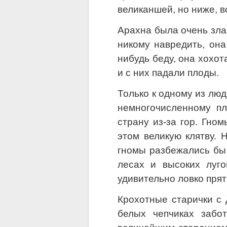
великаншей, но ниже, в
Арахна была очень злая
никому навредить, она
нибудь беду, она хохот
и с них падали плоды.
Только к одному из лю
немногочисленному п
страну из-за гор. Гно
этом великую клятву. 
гномы разбежались бы 
лесах и высоких луг
удивительно ловко прят
Крохотные старички с
белых чепчиках забо