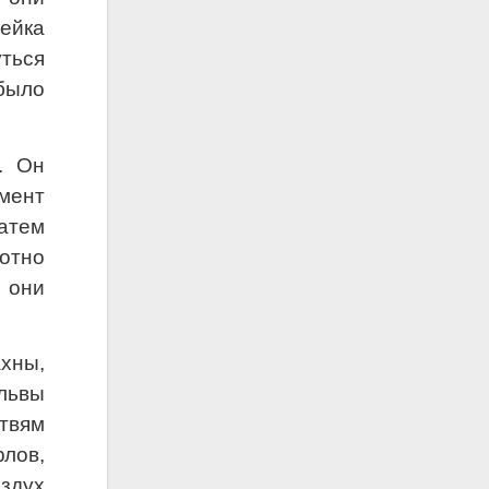
ейка
уться
 было
. Он
мент
затем
отно
 они
хны,
 львы
етвям
рлов,
здух