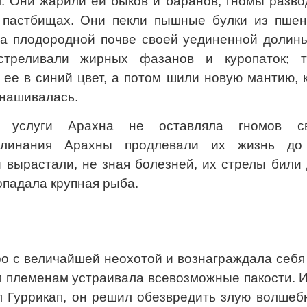
. Они жарили ей быков и баранов; гномы разво
 пастбищах. Они пекли пышные булки из пшен
а плодородной почве своей уединенной долины
стреливали жирных фазанов и куропаток; т
ее в синий цвет, а потом шили новую мантию, 
нашивалась.
 услуги Арахна не оставляла гномов с
аклинания Арахны продлевали их жизнь до
и вырастали, не зная болезней, их стрелы били
попадала крупная рыба.
о с величайшей неохотой и вознаграждала себя
 племенам устраивала всевозможные пакости. И
л Гуррикап, он решил обезвредить злую волшеб