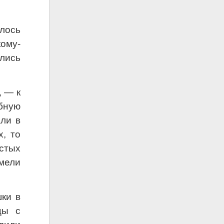
алось
кому-
ались
, — к
бную
али в
, то
устых
мели
ки в
цы с