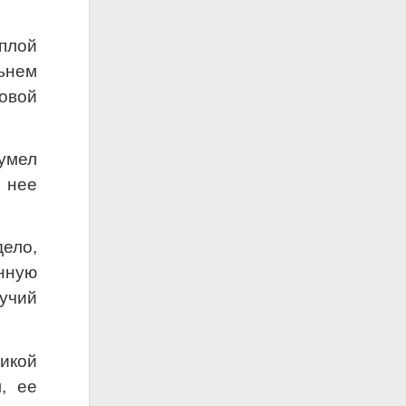
плой
льнем
овой
умел
 нее
ело,
нную
гучий
икой
, ее