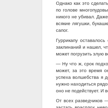
Однако как это сделат
по голове многопудовы
никого не убивал. Даже
всякие лягушки, букашк
сапог.
Гуррикапу оставалось 
заклинаний и нашел, чт
может погрузить злую в
— Ну что ж, срок подх
может, за это время о
успеха волшебства я д
нужно находиться рядом
оно не подействует. И 
От всех разведчиков —
застать врасплох нев