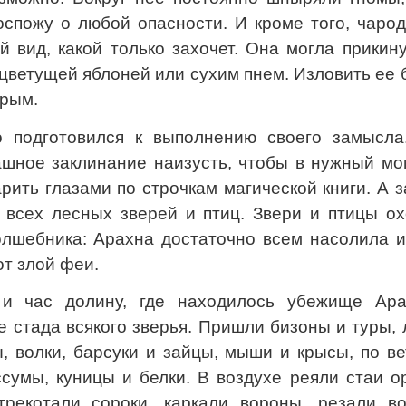
спожу о любой опасности. И кроме того, чарод
 вид, какой только захочет. Она могла прикин
цветущей яблоней или сухим пнем. Изловить ее
трым.
о подготовился к выполнению своего замысла
ашное заклинание наизусть, чтобы в нужный мо
рить глазами по строчкам магической книги. А 
 всех лесных зверей и птиц. Звери и птицы ох
олшебника: Арахна достаточно всем насолила и
от злой феи.
и час долину, где находилось убежище Ара
 стада всякого зверья. Пришли бизоны и туры,
ы, волки, барсуки и зайцы, мыши и крысы, по в
сумы, куницы и белки. В воздухе реяли стаи о
стрекотали сороки, каркали вороны, резали во