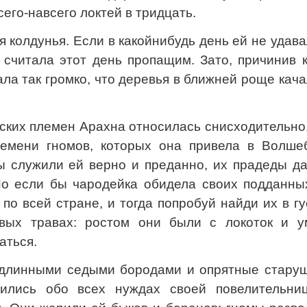
сего-навсего локтей в тридцать.
 колдунья. Если в какойнибудь день ей не удав
 считала этот день пропащим. Зато, причинив 
ала так громко, что деревья в ближней роще кач
дских племен Арахна относилась снисходительно
лемени гномов, которых она привела в Волше
мы служили ей верно и преданно, их прадеды д
Но если бы чародейка обидела своих подданных
по всей стране, и тогда попробуй найди их в г
овых травах: ростом они были с локоток и у
аться.
 длинными седыми бородами и опрятные старуш
тились обо всех нуждах своей повелительни