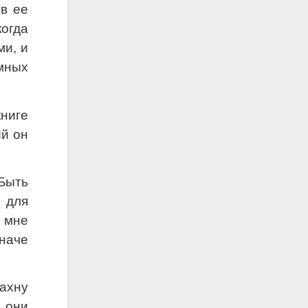
ув ее
когда
ми, и
омных
ниге
ый он
Быть
 для
, мне
иначе
рахну
 они