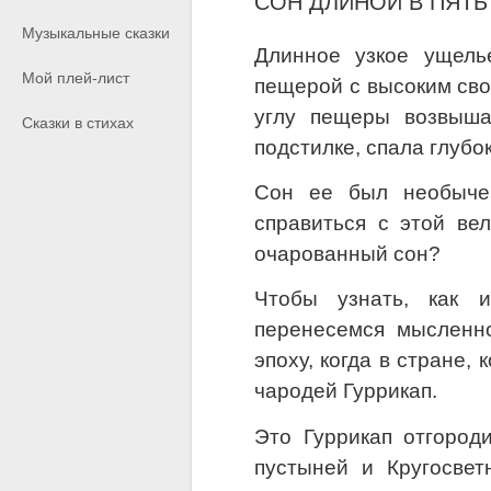
СОН ДЛИНОЙ В ПЯТ
Музыкальные сказки
Длинное узкое ущель
Мой плей-лист
пещерой с высоким сво
углу пещеры возвыша
Сказки в стихах
подстилке, спала глуб
Сон ее был необычен
справиться с этой ве
очарованный сон?
Чтобы узнать, как и
перенесемся мысленно
эпоху, когда в стране,
чародей Гуррикап.
Это Гуррикап отгород
пустыней и Кругосве