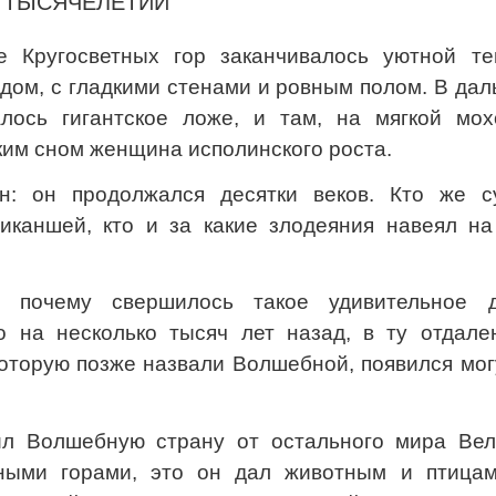
Ь ТЫСЯЧЕЛЕТИЙ
е Кругосветных гор заканчивалось уютной те
дом, с гладкими стенами и ровным полом. В да
лось гигантское ложе, и там, на мягкой мох
оким сном женщина исполинского роста.
: он продолжался десятки веков. Кто же с
ликаншей, кто и за какие злодеяния навеял на
 почему свершилось такое удивительное д
 на несколько тысяч лет назад, в ту отдале
 которую позже назвали Волшебной, появился мо
ил Волшебную страну от остального мира Вел
тными горами, это он дал животным и птицам