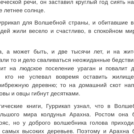
еческой речи, он заставил круглый год сиять н
е летнее солнце.
уррикап для Волшебной страны, и обитавшие в
дей жили весело и счастливо, в спокойном ми
, а может быть, и две тысячи лет, и на жит
ли то и дело сваливаться неожиданные бедстви
ит на людское поселение ураган и повалит д
, кто не успевал вовремя оставить жилище
рибрежную деревню; то на домашний скот нап
овы и овцы гибнут десятками.
ические книги, Гуррикап узнал, что в Волше
ольшого мира колдунья Арахна. Ростом она 
пояс, но у доброго волшебника голова приходи
 самых высоких деревьев. Поэтому и Арахна 