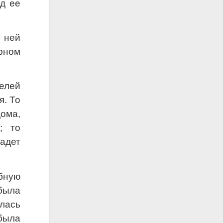
ад ее
 ней
рном
елей
я. То
ома,
; то
адет
бную
была
лась
была