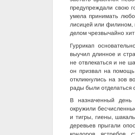
предупреждали свою го
умела принимать любой
лисицей или филином, 
делом чрезвычайно хи
Гуррикап основательн
выучил длинное и стр
не отвлекаться и не ша
он призвал на помощь
откликнулись на зов в
рады были отделаться 
В назначенный день 
окружили бесчисленные
и тигры, гиены, шакал
деревьев прыгали опос
кондоров, ястребов, 