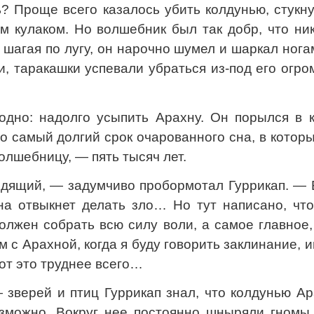
ь? Проще всего казалось убить колдунью, стукн
м кулаком. Но волшебник был так добр, что ни
 шагая по лугу, он нарочно шумел и шаркал нога
и, таракашки успевали убраться из-под его огр
одно: надолго усыпить Арахну. Он порылся в к
о самый долгий срок очарованного сна, в котор
олшебницу, — пять тысяч лет.
одящий, — задумчиво пробормотал Гуррикап. — 
на отвыкнет делать зло… Но тут написано, что
олжен собрать всю силу воли, а самое главное
 с Арахной, когда я буду говорить заклинание, 
вот это труднее всего…
 зверей и птиц Гуррикап знал, что колдунью А
озможно. Вокруг нее постоянно шныряли гномы,