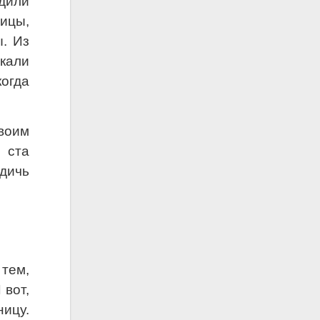
дили
ицы,
. Из
кали
когда
воим
 ста
 дичь
 тем,
 вот,
ницу.