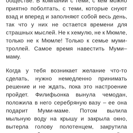
обществе. В компании с теми, с кем можно
приятно поболтать, с теми, которые снуют
взад и вперед и заполняют собой весь день,
так что у них не остается времени для
страшных мыслей. Не к хемулю, не к Мюмле,
только не к Мюмле! Только к семье муми-
троллей. Самое время навестить Муми–
маму.
Когда у тебя возникает желание что-то
сделать, нужно немедленно принимать
решение и не ждать, пока это настроение
пройдет. Филифьонка вынула чемодан,
положила в него серебряную вазу – ее она
подарит Муми-маме. Потом вылила
мыльную воду на крышу и закрыла окно,
вытерла голову полотенцем, закрутила