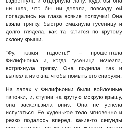
вздрогнула и отдернула лапу. Куда бы она
ни шла, что бы ни делала, повсюду ей
попадались на глаза всякие ползучки! Она
взяла тряпку, быстро смахнула гусеницу и
долго глядела, как та катится по крутому
склону крыши.
"Фу, какая гадость!" – прошептала
Филифьонка и, когда гусеница исчезла,
встряхнула тряпку. Она подняла таз и
вылезла из окна, чтобы помыть его снаружи.
На лапах у Филифьонки были войлочные
тапочки, и, ступив на крутую мокрую крышу,
она заскользила вниз. Она не успела
испугаться. Ее худенькое тело мгновенно и
резко подалось вперед, какие-то секунды
она катилась по крыше на животе, потом