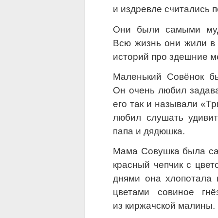
и издревле считались 
Они были самыми муд
Всю жизнь они жили в 
историй про здешние м
Маленький Совёнок б
Он очень любил задава
его так и называли «Тр
любил слушать удивит
папа и дядюшка.
Мама Совушка была са
красный чепчик с цвет
днями она хлопотала 
цветами совиное гнё
из киржачской малины.