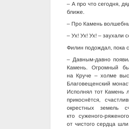
– А про что сегодня, д
ближе.
– Про Камень волшебны
– Ух! Ух! Ух! – заухал
Филин подождал, пока с
– Давным-давно появи
Камень. Огромный бы
на Круче – холме выс
Благовещенский монаст
Исполнял тот Камень л
прикоснётся, счастл
окрестных земель сч
кто суженого-ряженог
от чистого сердца шли