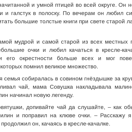
ачитанной и умной птицей во всей округе. Он 
и и галстук в полоску. По вечерам он любил с
итать большие толстые книги при свете старой 
мой мудрой и самой старой из всех местных п
большие очки и любил качаться в кресле-кача
 его окрестности больше всех и мог пове
 которых помнил великое множество.
я семья собиралась в совином гнёздышке за кр
аливал чай, мама Совушка накладывала малин
лин начинал новую легенду.
овятушки, допивайте чай да слушайте, – как о
илин и поправил на клюве очки. – Расскажу я
продолжил он, качаясь в кресле-качалке.