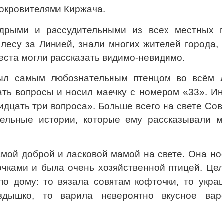
покровителями Киржача.
рыми и рассудительными из всех местных п
лесу за Линией, знали многих жителей города,
еста могли рассказать видимо-невидимо.
ыл самым любознательным птенцом во всём л
ть вопросы и носил маечку с номером «33». Ин
идцать три вопроса». Больше всего на свете Со
ельные истории, которые ему рассказывали м
мой доброй и ласковой мамой на свете. Она но
очками и была очень хозяйственной птицей. Це
по дому: то вязала совятам кофточки, то укра
здышко, то варила невероятно вкусное вар