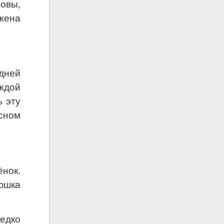
овы,
ажена
дней
аждой
ь эту
асном
ёнок.
юшка
едко