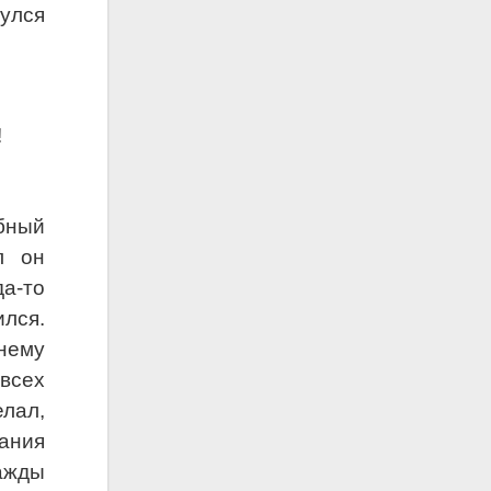
нулся
!
бный
л он
а-то
лся.
нему
всех
лал,
ания
нажды