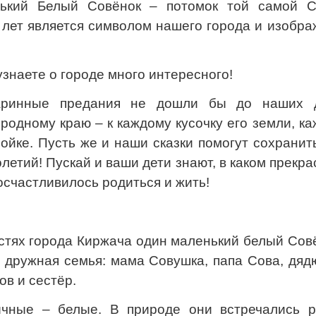
нький Белый Совёнок – потомок той самой С
 лет является символом нашего города и изобр
знаете о городе много интересного!
аринные предания не дошли бы до наших 
родному краю – к каждому кусочку его земли, к
ойке. Пусть же и наши сказки помогут сохранит
летий! Пускай и ваши дети знают, в каком прекр
осчастливилось родиться и жить!
стях города Киржача один маленький белый Сов
 дружная семья: мама Совушка, папа Сова, дяд
ов и сестёр.
чные – белые. В природе они встречались р