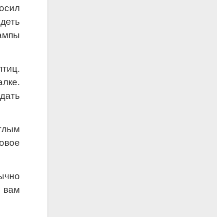
носил
идеть
лампы
тиц.
лке.
дать
углым
овое
бычно
 вам