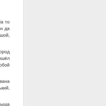
На то
н да
ьшой,
город
ишёл
собой
Ивана
кий,
крыша