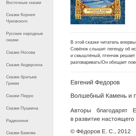
Восточные сказки
Сказки Корнея
Чуковского
Русские народные
сказки
В этой сказке читатель впер
Совёнок слышит легенду об и
Сказки Носова
и смышлёный, птенчик решает 
разговаривать!Он обещает по
Сказки Андерсена
Сказки братьев
Евгений Федоров
Гримм
Волшебный Камень и 
Сказки Перро
Сказки Пушкина
Авторы благодарят Е
в развитие настоящего 
Радионяня
© Фёдоров Е. С., 2012
Сказки Бажова