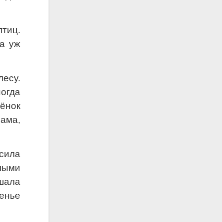
тиц.
 а уж
есу.
огда
вёнок
ама,
сила
лыми
шала
енье