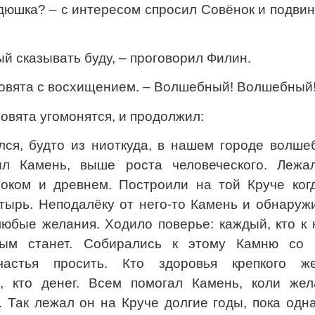
ядюшка? – с интересом спросил Совёнок и подви
й сказывать буду, – проговорил Филин.
и совята с восхищением. – Волшебный! Волшебный
овята угомонятся, и продолжил:
лся, будто из ниоткуда, в нашем городе волше
л Камень, выше роста человеческого. Лежа
оком и древнем. Построили на той Круче когд
ырь. Неподалёку от него-то Камень и обнаружи
юбые желания. Ходило поверье: каждый, кто к 
ивым станет. Собирались к этому Камню со 
астья просить. Кто здоровья крепкого же
о, кто денег. Всем помогал Камень, коли жел
. Так лежал он на Круче долгие годы, пока од