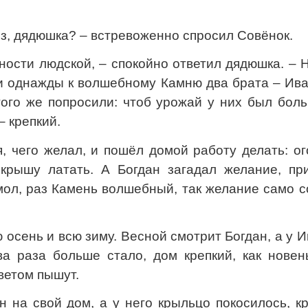
з, дядюшка? – встревоженно спросил Совёнок.
ности людской, – спокойно ответил дядюшка. – 
и однажды к волшебному Камню два брата – Ива
того же попросили: чтоб урожай у них был бол
– крепкий.
, чего желал, и пошёл домой работу делать: о
, крышу латать. А Богдан загадал желание, пр
 мол, раз Камень волшебный, так желание само 
 осень и всю зиму. Весной смотрит Богдан, а у 
а раза больше стало, дом крепкий, как новень
цветом пышут.
н на свой дом, а у него крыльцо покосилось, 