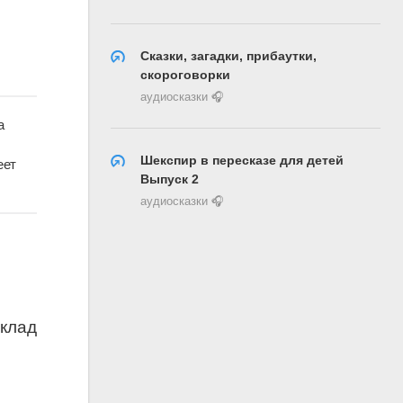
Сказки, загадки, прибаутки,
скороговорки
аудиосказки 🎧
а
Шекспир в пересказе для детей
еет
Выпуск 2
аудиосказки 🎧
клад