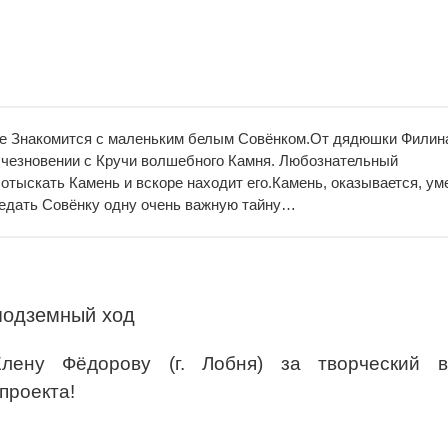
вые Знакомится с маленьким белым Совёнком.От дядюшки Филин
счезновении с Кручи волшебного Камня. Любознательный
отыскать Камень и вскоре находит его.Камень, оказывается, ум
ведать Совёнку одну очень важную тайну…
подземный ход
лену Фёдорову (г. Лобня) за творческий в
проекта!