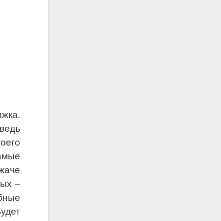
жка.
 ведь
оего
амые
жаче
лых –
бные
Будет