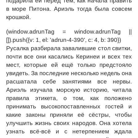
подарила ей перёд тем, как начала править
в море Питона. Ариэль тогда была совсем
крошкой.
(window.adrunTag = window.adrunTag ||
[]).push({v: 1, el: 'adrun-4-390', c: 4, b: 390})
Русалка разбирала завалившие стол свитки,
почти все они касались Керинеи и всех тех
мест, которые ей ещё только предстояло
увидеть. За последние несколько недель она
расшатала себе занятиями все нервы.
Ариэль изучала морскую историю, читала
правила этикета, о том, как положено
принимать высокопоставленных гостей и
какие законы приняли её сёстры, чтобы
улучшить жизнь своих народов. Она хотела
узнать всё-всё и с нетерпением ждала