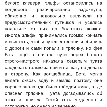
белого клевера, эльфы остановились на
полдороге, разочарованно вздохнули,
обиженно и недовольно взглянули на
предусмотрительных путников и уселись
подальше от них на болотных кочках.
Иногда эльфы принимались громко кричать
и свистать, чтобы путешественники сбились
с дороги и сами попали в трясину, но фея
Бета ещё в начале пути через болото
строго-настрого наказала семерым туата
следовать только за ней и ни шагу не делать
в сторону. Как волшебница, Бета могла
видеть сквозь воду и землю, поэтому она
хорошо знала, где была твёрдая кочка, а где
опасная трясина. Туата догадывались об
этом и шли за Бетой хоть медленно и
осторожно, но смело и уверенно.